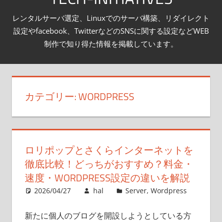
テ
レンタルサーバ選定、Linuxでのサーバ構築、リダイレクト
ン
設定やfacebook、TwitterなどのSNSに関する設定などWEB
ツ
制作で知り得た情報を掲載しています。
へ
ス
キ
カテゴリー:
WORDPRESS
ッ
プ
ロリポップとさくらインターネットを
徹底比較！どっちがおすすめ？料金・
速度・WORDPRESS設定の違いを解説
2026/04/27
hal
Server
,
Wordpress
新たに個人のブログを開設しようとしている方