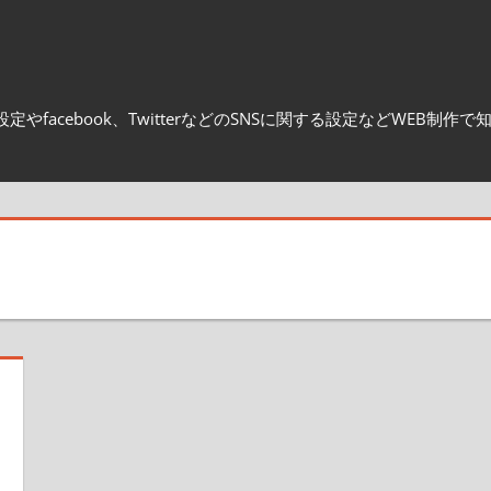
やfacebook、TwitterなどのSNSに関する設定などWEB制