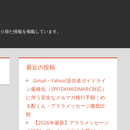
作で知り得た情報を掲載しています。
最近の投稿
Gmail・Yahoo!送信者ガイドライ
ン厳格化（SPF/DKIM/DMARC対応）
に伴う安全なメルマガ移行手順｜め
る配くん・アララメッセージ徹底比
較
【2026年最新】アララメッセージ