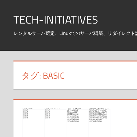
コ
ン
TECH-INITIATIVES
テ
ン
レンタルサーバ選定、Linuxでのサーバ構築、リダイレクト設定
ツ
へ
ス
キ
タグ:
BASIC
ッ
プ