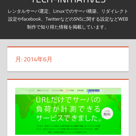
テ
レンタルサーバ選定、Linuxでのサーバ構築、リダイレクト
ン
設定やfacebook、TwitterなどのSNSに関する設定などWEB
ツ
制作で知り得た情報を掲載しています。
へ
ス
キ
月:
2014年6月
ッ
プ