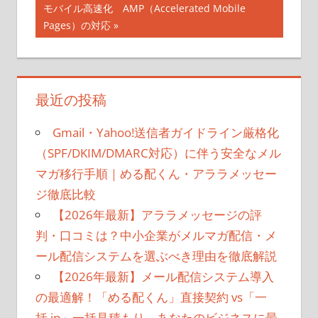
次
モバイル高速化 AMP（Accelerated Mobile
ナ
事:
の
Pages）の対応
記
ビ
事:
ゲ
最近の投稿
ー
シ
Gmail・Yahoo!送信者ガイドライン厳格化
（SPF/DKIM/DMARC対応）に伴う安全なメル
ョ
マガ移行手順｜める配くん・アララメッセー
ン
ジ徹底比較
【2026年最新】アララメッセージの評
判・口コミは？中小企業がメルマガ配信・メ
ール配信システムを選ぶべき理由を徹底解説
【2026年最新】メール配信システム導入
の最適解！「める配くん」直接契約 vs「一
括.jp」一括見積もり、あなたのビジネスに最