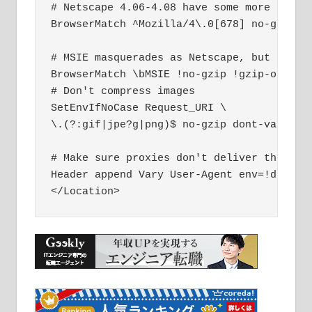
# Netscape 4.06-4.08 have some more proble
BrowserMatch ^Mozilla/4\.0[678] no-gzip

# MSIE masquerades as Netscape, but it is 
BrowserMatch \bMSIE !no-gzip !gzip-only-te
# Don't compress images

SetEnvIfNoCase Request_URI \

\.(?:gif|jpe?g|png)$ no-gzip dont-vary

# Make sure proxies don't deliver the wron
Header append Vary User-Agent env=!dont-va