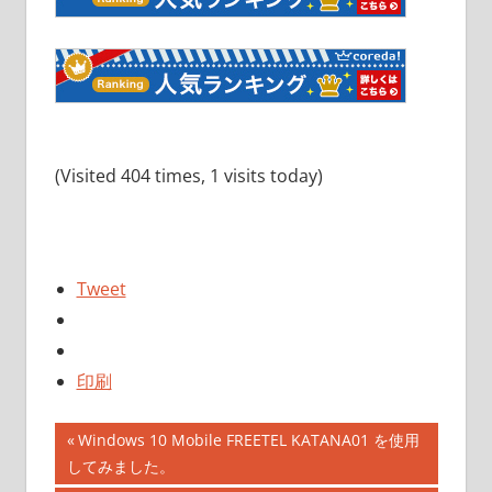
(Visited 404 times, 1 visits today)
Tweet
印刷
投
前
Windows 10 Mobile FREETEL KATANA01 を使用
の
してみました。
稿
記