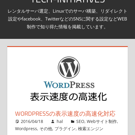
テ
レンタルサーバ選定、Linuxでのサーバ構築、リダイレクト
ン
設定やfacebook、TwitterなどのSNSに関する設定などWEB
ツ
制作で知り得た情報を掲載しています。
へ
ス
キ
ッ
プ
WORDPRESSの表示速度の高速化対応
2016/04/18
hal
SEO
,
Webサイト制作
,
Wordpress
,
その他
,
プラグイン
,
検索エンジン