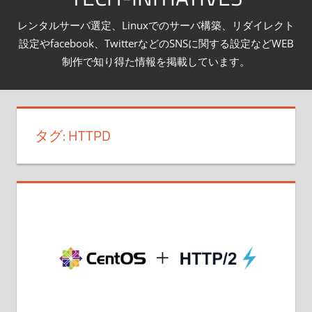
テ
レンタルサーバ選定、Linuxでのサーバ構築、リダイレクト
ン
設定やfacebook、TwitterなどのSNSに関する設定などWEB
ツ
制作で知り得た情報を掲載しています。
へ
ス
キ
タグ:
HTTPD
ッ
プ