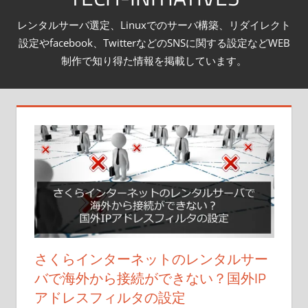
テ
レンタルサーバ選定、Linuxでのサーバ構築、リダイレクト
ン
設定やfacebook、TwitterなどのSNSに関する設定などWEB
ツ
制作で知り得た情報を掲載しています。
へ
ス
キ
ッ
プ
さくらインターネットのレンタルサー
バで海外から接続ができない？国外IP
アドレスフィルタの設定