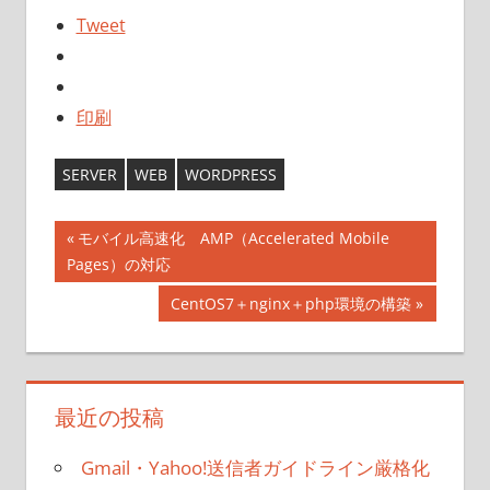
Tweet
印刷
SERVER
WEB
WORDPRESS
投
前
モバイル高速化 AMP（Accelerated Mobile
の
Pages）の対応
稿
記
次
CentOS7＋nginx＋php環境の構築
ナ
事:
の
記
ビ
事:
ゲ
最近の投稿
ー
Gmail・Yahoo!送信者ガイドライン厳格化