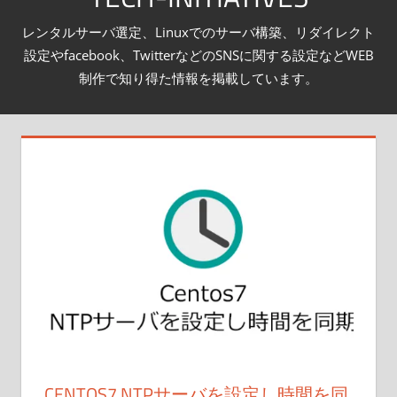
テ
レンタルサーバ選定、Linuxでのサーバ構築、リダイレクト
ン
設定やfacebook、TwitterなどのSNSに関する設定などWEB
ツ
制作で知り得た情報を掲載しています。
へ
ス
キ
ッ
プ
CENTOS7 NTPサーバを設定し時間を同