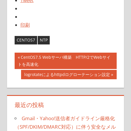
Tweet
印刷
CENTOS7
NTP
投
前
CentOS7.5 Webサーバ構築 HTTP/2でWebサイ
の
トを高速化
稿
記
次
logrotateによるhttpdログローテーション設定
ナ
事:
の
記
ビ
事:
ゲ
最近の投稿
ー
Gmail・Yahoo!送信者ガイドライン厳格化
シ
（SPF/DKIM/DMARC対応）に伴う安全なメル